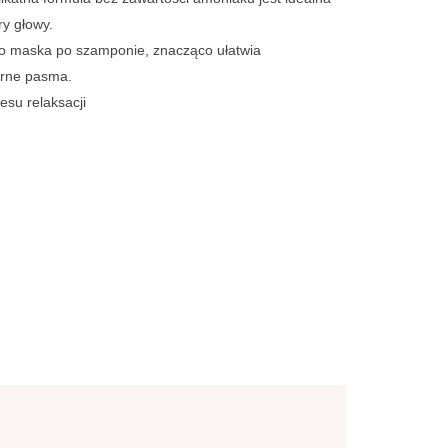
ry głowy.
ako maska po szamponie, znacząco ułatwia
orne pasma.
su relaksacji