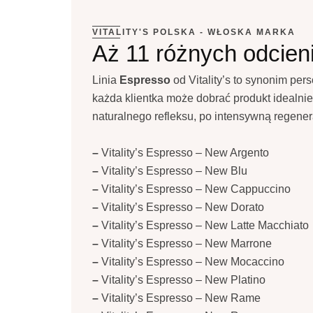
VITALITY'S POLSKA - WŁOSKA MARKA
Aż 11 różnych odcien
Linia
Espresso
od Vitality’s to synonim per
każda klientka może dobrać produkt idealni
naturalnego refleksu, po intensywną regener
–
Vitality’s Espresso – New Argento
–
Vitality’s Espresso – New Blu
–
Vitality’s Espresso – New Cappuccino
–
Vitality’s Espresso – New Dorato
–
Vitality’s Espresso – New Latte Macchiato
–
Vitality’s Espresso – New Marrone
–
Vitality’s Espresso – New Mocaccino
–
Vitality’s Espresso – New Platino
–
Vitality’s Espresso – New Rame