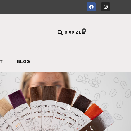
0
0.00
ZŁ
T
BLOG