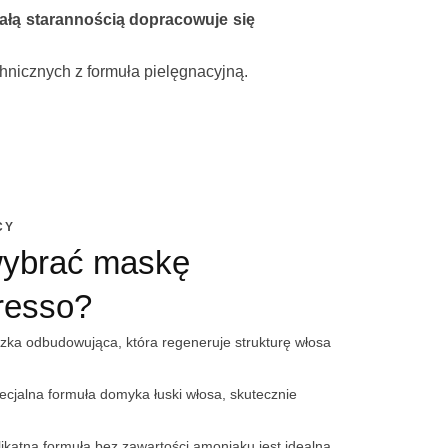
łą starannością dopracowuje się
chnicznych z formuła pielęgnacyjną.
CY
wybrać maskę
resso?
czka odbudowująca, która regeneruje strukturę włosa
ecjalna formuła domyka łuski włosa, skutecznie
katna formuła bez zawartości amoniaku jest idealna