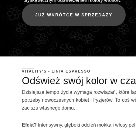
błyskawicznym odświeżeniem kolory włosów.
JUŻ WKRÓTCE W SPRZEDAŻY
VITALITY'S - LINIA ESPRESSO
Odśwież swój kolor w cza
Dzisiejsze tempo życia wymaga rozwiązań, które ł
potrzeby nowoczesnych kobiet i fryzjerów. To coś w
zaciszu własnego domu.
Efekt?
Intensywny, głęboki odcień mokka i włosy pełn