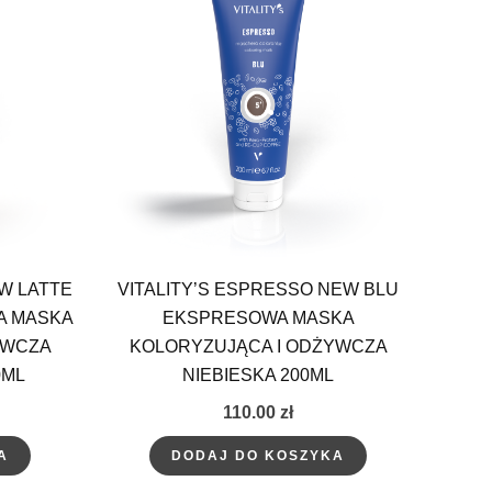
W LATTE
VITALITY’S ESPRESSO NEW BLU
A MASKA
EKSPRESOWA MASKA
YWCZA
KOLORYZUJĄCA I ODŻYWCZA
0ML
NIEBIESKA 200ML
110.00
zł
A
DODAJ DO KOSZYKA