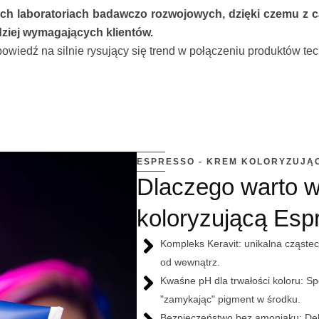
 laboratoriach badawczo rozwojowych, dzięki czemu z ca
dziej wymagających klientów.
odpowiedź na silnie rysujący się trend w połączeniu produktów te
ESPRESSO - KREM KOLORYZUJĄ
Dlaczego warto 
koloryzującą Esp
Kompleks Keravit: unikalna cząste
od wewnątrz.
Kwaśne pH dla trwałości koloru: Sp
"zamykając" pigment w środku.
Bezpieczeństwo bez amoniaku: Deli