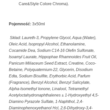
Care&Style Colore Chroma).
Pojemność:
3x50ml
Skład:
Laureth-3, Propylene Glycol, Aqua (Water),
Oleic Acid, Isopropyl Alcohol, Ethanolamine,
Cocamide Dea, Sodium C14-16 Olefin Sulfonate,
Isoamyl Laurate, Hippophae Rhamnoides Fruit Oil,
Panicum Miliaceum Seed Extract, Creatine, Coco-
Betaine, Polyquaternium-22, Glycerin, Disodium
Edta, Sodium Bisulfite, Erythorbic Acid, Parfum
(Fragrance), Benzyl Alcohol, Benzyl Salicylate,
Alpha-Isomethyl Ionone, Linalool, Tetramethyl
Acetyloctahydronaphthalenes ± 1-Hydroxyethyl 4,5-
Diamino Pyrazole Sulfate, 1-Naphthol, 2,4-
Diaminophenoxyethanol Hcl, 2,6-Dihydroxy-3,4-